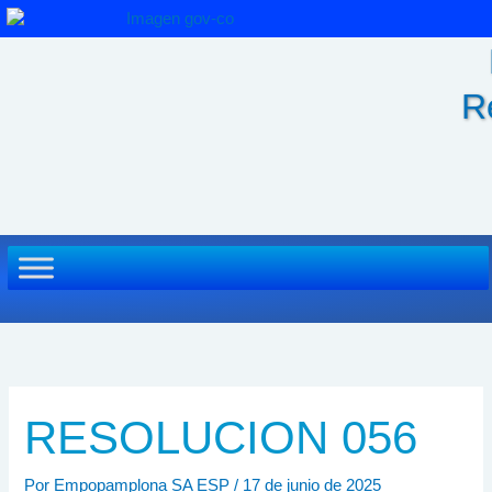
Ir
al
contenido
R
RESOLUCION 056
Por
Empopamplona SA ESP
/
17 de junio de 2025