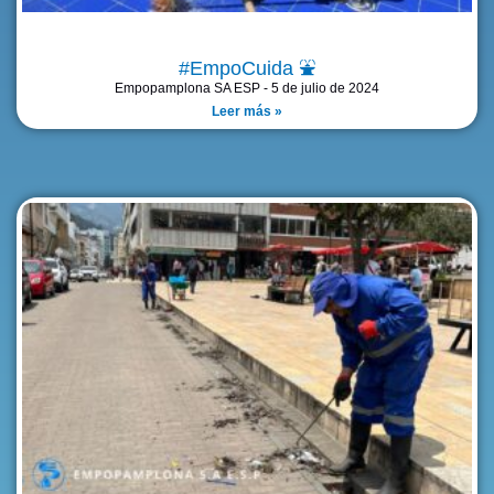
#EmpoCuida ⛲
Empopamplona SA ESP
5 de julio de 2024
Leer más »