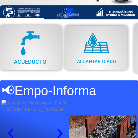
ACUEDUCTO
ALCANTARILLADO
📢Empo-Informa