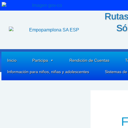
Ir
al
Rutas
contenido
Só
Inicio
Participa
Rendición de Cuentas
T
Información para niños, niñas y adolescentes
Sistemas de
F