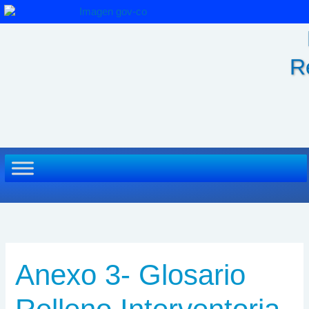
Ir
al
contenido
R
Anexo 3- Glosario