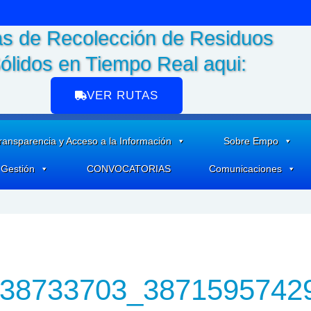
s de Recolección de Residuos
ólidos en Tiempo Real aqui:
VER RUTAS
ransparencia y Acceso a la Información
Sobre Empo
 Gestión
CONVOCATORIAS
Comunicaciones
38733703_3871595742