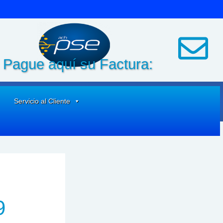
Pague aquí su Factura:
Servicio al Cliente
9