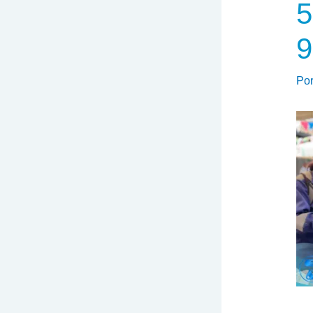
5
9
Po