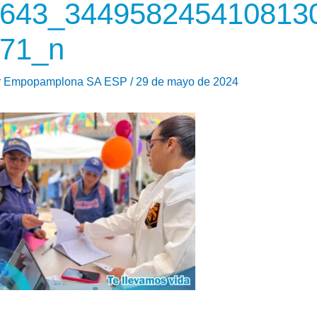
643_344958245410813
71_n
r
Empopamplona SA ESP
/
29 de mayo de 2024