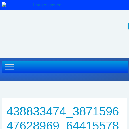
Ir
al
contenido
438833474_3871596
47628969_64415578