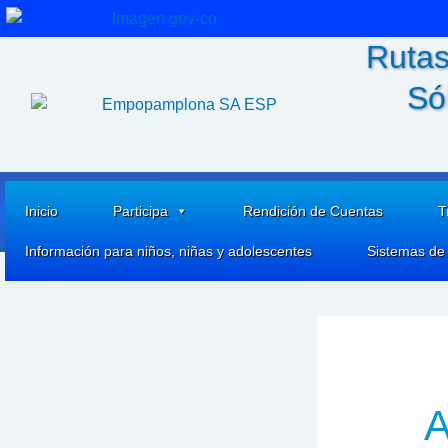
Ir
al
Rutas
contenido
Só
Inicio
Participa
Rendición de Cuentas
T
Información para niños, niñas y adolescentes
Sistemas de
A