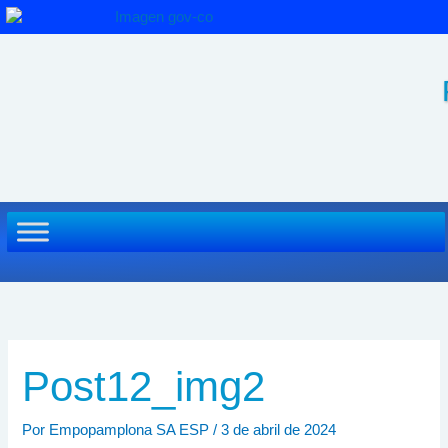
Ir
al
contenido
Post12_img2
Por
Empopamplona SA ESP
/
3 de abril de 2024