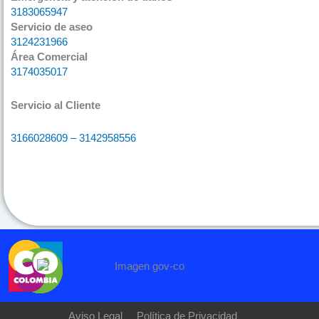
3183065947
Servicio de aseo
3124231966
Área Comercial
3174035017
Servicio al Cliente
3166028609 – 3142958556
Aviso Legal
Política de Privacidad