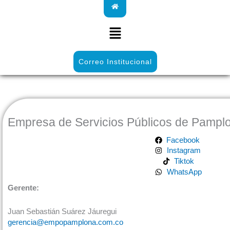
o
e
b
o
o
r
e
p
Menú
k
e
Correo Institucional
Empresa de Servicios Públicos de Pampl
Facebook
Instagram
Tiktok
WhatsApp
Gerente:
Juan Sebastián Suárez Jáuregui
gerencia@empopamplona.com.co